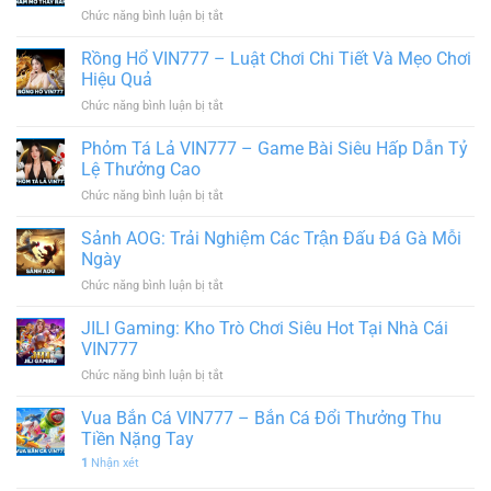
Đấu
ở
Chức năng bình luận bị tắt
Cá
Hấp
Giải
Hiệu
Dẫn
Mã
Rồng Hổ VIN777 – Luật Chơi Chi Tiết Và Mẹo Chơi
Quả
Việc
Nhất
Hiệu Quả
Nằm
2024
ở
Chức năng bình luận bị tắt
Mơ
Bet
Rồng
Thấy
Thủ
Hổ
Phỏm Tá Lả VIN777 – Game Bài Siêu Hấp Dẫn Tỷ
Rắn
Nên
VIN777
Thì
Lệ Thưởng Cao
Thử
–
Đánh
ở
Chức năng bình luận bị tắt
Luật
Con
Phỏm
Chơi
Gì
Tá
Sảnh AOG: Trải Nghiệm Các Trận Đấu Đá Gà Mỗi
Chi
chắc
Lả
Tiết
Ngày
Trúng?
VIN777
Và
ở
Chức năng bình luận bị tắt
–
Mẹo
Sảnh
Game
Chơi
AOG:
JILI Gaming: Kho Trò Chơi Siêu Hot Tại Nhà Cái
Bài
Hiệu
Trải
Siêu
VIN777
Quả
Nghiệm
Hấp
ở
Chức năng bình luận bị tắt
Các
Dẫn
JILI
Trận
Tỷ
Gaming:
Vua Bắn Cá VIN777 – Bắn Cá Đổi Thưởng Thu
Đấu
Lệ
Kho
Đá
Tiền Nặng Tay
Thưởng
Trò
Gà
Cao
1
Nhận xét
Chơi
Mỗi
Siêu
Ngày