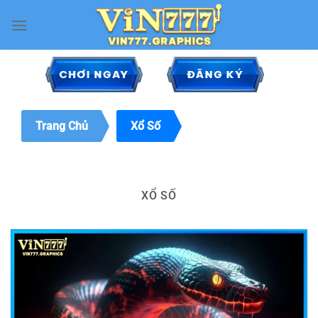
Chuyển
đến
nội
dung
Trang Chủ
Xổ Số
XỔ SỐ