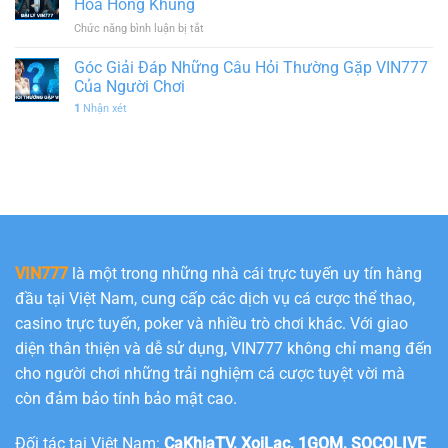
Hoa Hồng Khủng
Sân
ở
Chức năng bình luận bị tắt
Chơi
Đại
Cá
Lý
Góc Giải Đáp Những Câu Hỏi Thường Gặp VIN777
Cược
VIN777
An
Của Người Chơi
–
Toàn
1
Nhận xét
Làm
Giàu
Nhanh
Chóng
Nhờ
Tiền
Hoa
Hồng
Khủng
VIN777
là một trong những nhà cái trực tuyến uy tín hàng
đầu tại Việt Nam, cung cấp các dịch vụ cá cược thể thao,
casino trực tuyến, poker và nhiều trò chơi khác. Với giao
diện thân thiện và dễ sử dụng, VIN777 không chỉ mang đến
cho người chơi những trải nghiệm cá cược tuyệt vời mà
còn đảm bảo tính bảo mật cao.
Đối tác tại Việt Nam:
CaKhiaTV
,
XoiLac
,
1GOM
,
SOCOLIVE