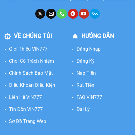
VỀ CHÚNG TÔI
HƯỚNG DẪN
Giới Thiệu VIN777
Đăng Nhập
Chơi Có Trách Nhiệm
Đăng Ký
Chính Sách Bảo Mật
Nạp Tiền
Điều Khoản Điều Kiện
Rút Tiền
Liên Hệ VIN777
FAQ VIN777
Tin Đồn VIN777
Đại Lý
Sơ Đồ Trang Web