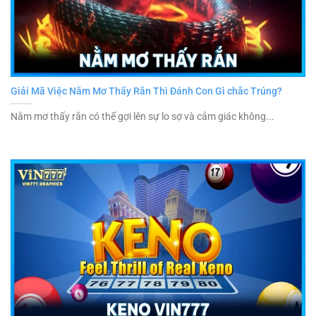
Giải Mã Việc Nằm Mơ Thấy Rắn Thì Đánh Con Gì chắc Trúng?
Nằm mơ thấy rắn có thể gợi lên sự lo sợ và cảm giác không...