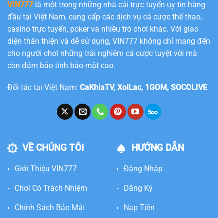
VIN777
là một trong những nhà cái trực tuyến uy tín hàng
đầu tại Việt Nam, cung cấp các dịch vụ cá cược thể thao,
casino trực tuyến, poker và nhiều trò chơi khác. Với giao
diện thân thiện và dễ sử dụng, VIN777 không chỉ mang đến
cho người chơi những trải nghiệm cá cược tuyệt vời mà
còn đảm bảo tính bảo mật cao.
Đối tác tại Việt Nam:
CaKhiaTV
,
XoiLac
,
1GOM
,
SOCOLIVE
VỀ CHÚNG TÔI
HƯỚNG DẪN
Giới Thiệu VIN777
Đăng Nhập
Chơi Có Trách Nhiệm
Đăng Ký
Chính Sách Bảo Mật
Nạp Tiền