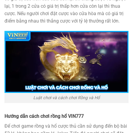
lại, 1 trong 2 cửa có giá trị thấp hơn cửa còn lại thì thua
cược. Nếu người chơi đặt cược vào cửa hòa mà có giá trị
điểm bằng nhau thì thắng cược với tỷ lệ thưởng rất lớn.
Luật chơi và cách chơi Rồng và Hổ
Hướng dẫn cách chơi rồng hổ VIN777
Để chơi game rồng và hổ cược thủ cần sử dụng đến bộ bài