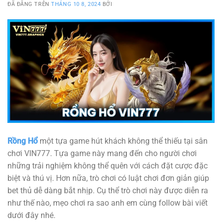
ĐÃ ĐĂNG TRÊN
THÁNG 10 8, 2024
BỞI
Rồng Hổ
một tựa game hút khách không thể thiếu tại sân
chơi VIN777. Tựa game này mang đến cho người chơi
những trải nghiệm không thể quên với cách đặt cược đặc
biệt và thú vị. Hơn nữa, trò chơi có luật chơi đơn giản giúp
bet thủ dễ dàng bắt nhịp. Cụ thể trò chơi này được diễn ra
như thế nào, mẹo chơi ra sao anh em cùng follow bài viết
dưới đây nhé.