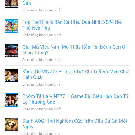
Dẫn
ở
Chức năng bình luận bị tắt
Trường
Gà
Top Tool Hack Bắn Cá Hiệu Quả Nhất 2024 Bet
Savan
Thủ Nên Thử
–
ở
Chức năng bình luận bị tắt
Cập
Top
Nhật
Tool
Giải Mã Việc Nằm Mơ Thấy Rắn Thì Đánh Con Gì
Các
Hack
Giải
chắc Trúng?
Bắn
Đấu
ở
Chức năng bình luận bị tắt
Cá
Hấp
Giải
Hiệu
Dẫn
Mã
Rồng Hổ VIN777 – Luật Chơi Chi Tiết Và Mẹo Chơi
Quả
Việc
Nhất
Hiệu Quả
Nằm
2024
ở
Chức năng bình luận bị tắt
Mơ
Bet
Rồng
Thấy
Thủ
Hổ
Phỏm Tá Lả VIN777 – Game Bài Siêu Hấp Dẫn Tỷ
Rắn
Nên
VIN777
Thì
Lệ Thưởng Cao
Thử
–
Đánh
ở
Chức năng bình luận bị tắt
Luật
Con
Phỏm
Chơi
Gì
Tá
Sảnh AOG: Trải Nghiệm Các Trận Đấu Đá Gà Mỗi
Chi
chắc
Lả
Tiết
Ngày
Trúng?
VIN777
Và
ở
Chức năng bình luận bị tắt
–