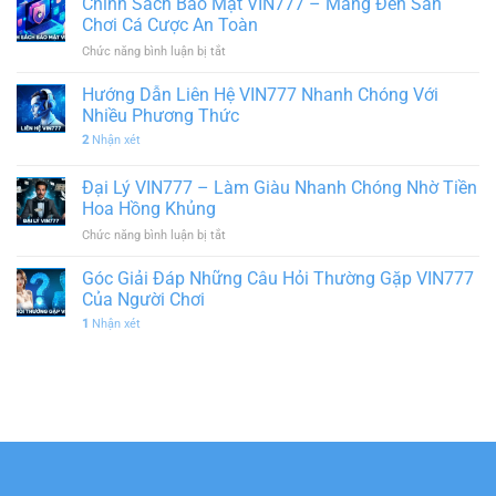
Chính Sách Bảo Mật VIN777 – Mang Đến Sân
Những
Chơi Cá Cược An Toàn
Quy
ở
Chức năng bình luận bị tắt
Tắc
Chính
Chung
Sách
Hướng Dẫn Liên Hệ VIN777 Nhanh Chóng Với
Cần
Bảo
Biết
Nhiều Phương Thức
Mật
2
Nhận xét
VIN777
–
Mang
Đại Lý VIN777 – Làm Giàu Nhanh Chóng Nhờ Tiền
Đến
Hoa Hồng Khủng
Sân
ở
Chức năng bình luận bị tắt
Chơi
Đại
Cá
Lý
Góc Giải Đáp Những Câu Hỏi Thường Gặp VIN777
Cược
VIN777
An
Của Người Chơi
–
Toàn
1
Nhận xét
Làm
Giàu
Nhanh
Chóng
Nhờ
Tiền
Hoa
Hồng
Khủng