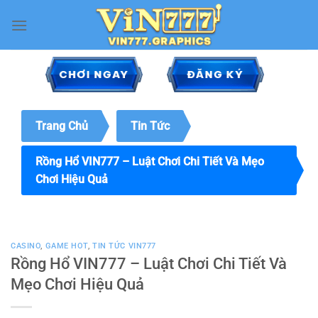
Chuyển
đến
nội
dung
Trang Chủ
Tin Tức
Rồng Hổ VIN777 – Luật Chơi Chi Tiết Và Mẹo
Chơi Hiệu Quả
CASINO
,
GAME HOT
,
TIN TỨC VIN777
Rồng Hổ VIN777 – Luật Chơi Chi Tiết Và
Mẹo Chơi Hiệu Quả