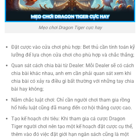
Mẹo chơi Dragon Tiger cực hay
Đặt cược vào cửa chơi phù hợp: Bet thủ cần tính toán kỹ
lưỡng để lựa chọn cửa chơi cho phù hợp và chắc thắng;
Quan sát cách chia bài từ Dealer: Mỗi Dealer sẽ có cách
chia bài khác nhau, anh em cần phải quan sát xem khi
chia bài có xảy ra điều gì bất thường với những tay chia
bài hay không;
Nắm chắc luật chơi: Chỉ cần người chơi tham gia rồng
hổ hiểu luật cũng đã mang đến cơ hội thắng cược cao.
Tạo kế hoạch chi tiêu: Khi tham gia cá cược Dragon
Tiger người chơi nên tạo một kế hoạch đặt cược cụ thể,
thêm vào đó việc đặt giới hạn ngân sách cũng là một