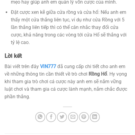
mẹo hay giúp anh em quản lý vốn cược của mình.
Đặt cược xen kẽ giữa cửa rồng và cửa hổ: Nếu anh em
thấy một cửa thắng liên tục, ví dụ như cửa Rồng với 5
lần thắng liên tiếp thì có thể cân nhắc thay đổi cửa
cược, khả năng trong các vòng tới cửa Hổ sẽ thắng với
tỷ lệ cao.
Lời kết
Bài viết trên đây
VIN777
đã cung cấp chi tiết cho anh em
về những thông tin cần thiết về trò chơi
Rồng Hổ
. Hy vọng
khi tham gia trò chơi cá cược này anh em sẽ nắm vững
luật chơi và tham gia cá cược lành mạnh, nắm chắc được
phần thắng.