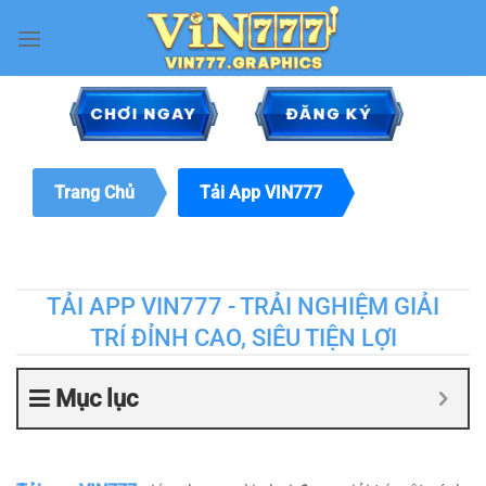
Chuyển
đến
nội
dung
Trang Chủ
Tải App VIN777
TẢI APP VIN777 - TRẢI NGHIỆM GIẢI
TRÍ ĐỈNH CAO, SIÊU TIỆN LỢI
Mục lục