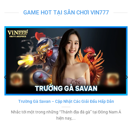
GAME HOT TẠI SÂN CHƠI VIN777
Rồng Hổ VIN777 – Luật Chơi Chi Tiết Và Mẹo Chơi Hiệu Quả
Rồng Hổ một tựa game hút khách không thể thiếu tại sân chơi
VIN777. Tựa...