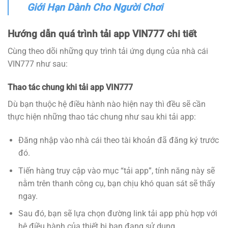
Giới Hạn Dành Cho Người Chơi
Hướng dẫn quá trình tải app VIN777 chi tiết
Cùng theo dõi những quy trình tải ứng dụng của nhà cái
VIN777 như sau:
Thao tác chung khi tải app VIN777
Dù bạn thuộc hệ điều hành nào hiện nay thì đều sẽ cần
thực hiện những thao tác chung như sau khi tải app:
Đăng nhập vào nhà cái theo tài khoản đã đăng ký trước
đó.
Tiến hàng truy cập vào mục “tải app”, tính năng này sẽ
nằm trên thanh công cụ, bạn chịu khó quan sát sẽ thấy
ngay.
Sau đó, bạn sẽ lựa chọn đường link tải app phù hợp với
hệ điều hành của thiết bị bạn đang sử dụng.