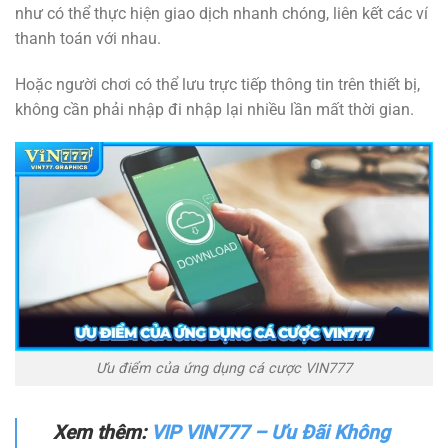
như có thể thực hiện giao dịch nhanh chóng, liên kết các ví
thanh toán với nhau.
Hoặc người chơi có thể lưu trực tiếp thông tin trên thiết bị,
không cần phải nhập đi nhập lại nhiều lần mất thời gian.
Ưu điểm của ứng dụng cá cược VIN777
Xem thêm:
VIP VIN777 – Ưu Đãi Không