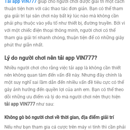
Tải app VIN777
giúp cho người chơi được giải trí một cách
thuận tiện hơn với các thao tác đơn giản. Bạn có thể tham
gia giải trí tại sân chơi này bất kỳ lúc nào mà không cần
phải phụ thuộc vào yếu tố như thiết bị, đường truyền. Bởi vì
với một chiếc điện thoại thông minh, người chơi có thể
tham gia giải trí nhanh chóng, thuận tiện để có những giây
phút thư giãn nhất.
Lý do người chơi nên tải app VIN777?
Nhiều người chơi cho rằng việc tải app là không cần thiết
nên không quan tâm đến vấn đề này. Nhưng đây chính là
một suy nghĩ sai lầm dẫn đến nhiều vấn đề tiêu cực có thể
gây ảnh hưởng đến quyền lợi của anh em. Bạn có thể theo
dõi những ưu điểm và lý do mà người chơi nên thực hiện
tải app VIN777
như sau:
Không gò bó người chơi về thời gian, địa điểm giải trí
Nếu như bạn tham gia cá cược trên máy vi tính thì cần phải