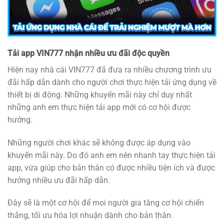
Tải app VIN777 nhận nhiều ưu đãi độc quyền
Hiện nay nhà cái VIN777 đã đưa ra nhiều chương trình ưu
đãi hấp dẫn dành cho người chơi thực hiện tải ứng dụng về
thiết bị di động. Những khuyến mãi này chỉ duy nhất
những anh em thực hiện tải app mới có cơ hội được
hưởng.
Những người chơi khác sẽ không được áp dụng vào
khuyến mãi này. Do đó anh em nên nhanh tay thực hiện tải
app, vừa giúp cho bản thân có được nhiều tiện ích và được
hưởng nhiều ưu đãi hấp dẫn.
Đây sẽ là một cơ hội để mọi người gia tăng cơ hội chiến
thắng, tối ưu hóa lợi nhuận dành cho bản thân.