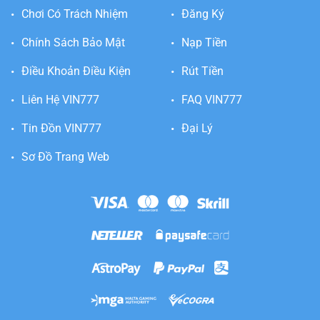
Chơi Có Trách Nhiệm
Đăng Ký
Chính Sách Bảo Mật
Nạp Tiền
Điều Khoản Điều Kiện
Rút Tiền
Liên Hệ VIN777
FAQ VIN777
Tin Đồn VIN777
Đại Lý
Sơ Đồ Trang Web