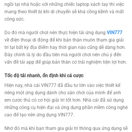
ngồi tại nhà hoặc với những chiếc laptop xách tay thì việc
mang theo thiết bị khi di chuyển sẽ khá cồng kềnh và mất
công sức.
Do đó mà người chơi nên thực hiện tải ứng dụng
VIN777
về điện thoại di động để khi bản thân muôn tham gia giải
trí tại bất kỳ địa điểm hay thời gian nào cũng dễ dàng hơn.
Đây chính là lý do đầu tiên mà người chơi nên chú ý đến
vấn đề tải app để giúp bản thân có trải nghiệm tiện lợi hơn.
Tốc độ tải nhanh, ổn định khi cá cược
Hiện nay, nhà cái VIN777 đã đầu tư lớn vào việc thiết kế
riêng một ứng dụng dành cho sân chơi của mình để anh
em cược thủ có cơ hội giải trí tốt hơn. Nhà cái đã sử dụng
những công cụ hiện đại và ứng dụng phần mềm công nghệ
cao để tạo nên ứng dụng VIN777.
Nhờ đó mà khi bạn tham gia giải trí thông qua ứng dụng sẽ