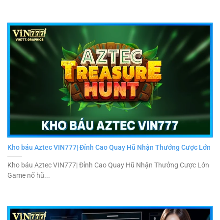
Kho báu Aztec VIN777| Đỉnh Cao Quay Hũ Nhận Thưởng Cược Lớn
Kho báu Aztec VIN777| Đỉnh Cao Quay Hũ Nhận Thưởng Cược Lớn
Game nổ hũ...