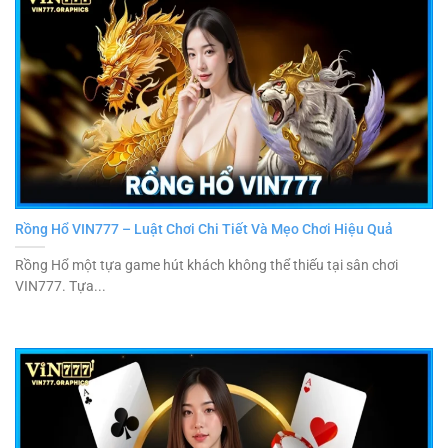
Rồng Hổ VIN777 – Luật Chơi Chi Tiết Và Mẹo Chơi Hiệu Quả
Rồng Hổ một tựa game hút khách không thể thiếu tại sân chơi
VIN777. Tựa...