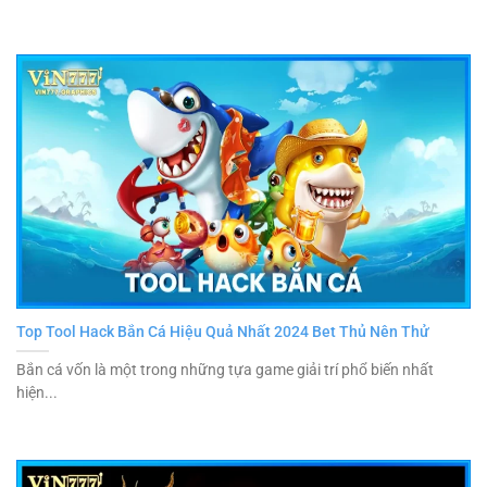
Top Tool Hack Bắn Cá Hiệu Quả Nhất 2024 Bet Thủ Nên Thử
Bắn cá vốn là một trong những tựa game giải trí phổ biến nhất
hiện...