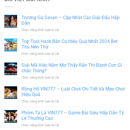
Trường Gà Savan – Cập Nhật Các Giải Đấu Hấp
Dẫn
ở
Chức năng bình luận bị tắt
Trường
Gà
Top Tool Hack Bắn Cá Hiệu Quả Nhất 2024 Bet
Savan
Thủ Nên Thử
–
ở
Chức năng bình luận bị tắt
Cập
Top
Nhật
Tool
Giải Mã Việc Nằm Mơ Thấy Rắn Thì Đánh Con Gì
Các
Hack
Giải
chắc Trúng?
Bắn
Đấu
ở
Chức năng bình luận bị tắt
Cá
Hấp
Giải
Hiệu
Dẫn
Mã
Rồng Hổ VIN777 – Luật Chơi Chi Tiết Và Mẹo Chơi
Quả
Việc
Nhất
Hiệu Quả
Nằm
2024
ở
Chức năng bình luận bị tắt
Mơ
Bet
Rồng
Thấy
Thủ
Hổ
Phỏm Tá Lả VIN777 – Game Bài Siêu Hấp Dẫn Tỷ
Rắn
Nên
VIN777
Thì
Lệ Thưởng Cao
Thử
–
Đánh
ở
Chức năng bình luận bị tắt
Luật
Con
Phỏm