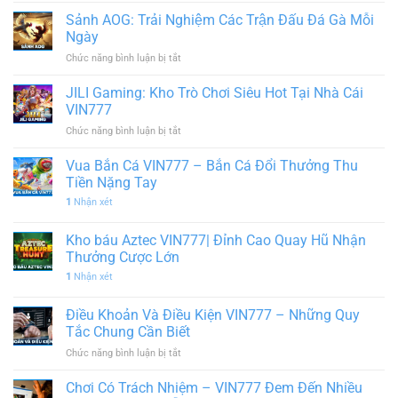
Chơi
Gì
Tá
Sảnh AOG: Trải Nghiệm Các Trận Đấu Đá Gà Mỗi
Chi
chắc
Lả
Tiết
Ngày
Trúng?
VIN777
Và
ở
Chức năng bình luận bị tắt
–
Mẹo
Sảnh
Game
Chơi
AOG:
JILI Gaming: Kho Trò Chơi Siêu Hot Tại Nhà Cái
Bài
Hiệu
Trải
Siêu
VIN777
Quả
Nghiệm
Hấp
ở
Chức năng bình luận bị tắt
Các
Dẫn
JILI
Trận
Tỷ
Gaming:
Vua Bắn Cá VIN777 – Bắn Cá Đổi Thưởng Thu
Đấu
Lệ
Kho
Đá
Tiền Nặng Tay
Thưởng
Trò
Gà
Cao
1
Nhận xét
Chơi
Mỗi
Siêu
Ngày
Hot
Kho báu Aztec VIN777| Đỉnh Cao Quay Hũ Nhận
Tại
Thưởng Cược Lớn
Nhà
1
Nhận xét
Cái
VIN777
Điều Khoản Và Điều Kiện VIN777 – Những Quy
Tắc Chung Cần Biết
ở
Chức năng bình luận bị tắt
Điều
Khoản
Chơi Có Trách Nhiệm – VIN777 Đem Đến Nhiều
Và