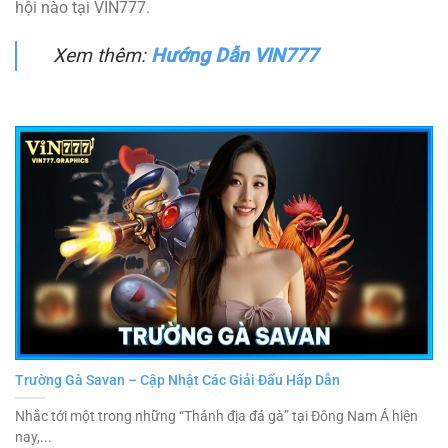
hội nào tại VIN777.
Xem thêm:
Hướng Dẫn VIN777
Trường Gà Savan – Cập Nhật Các Giải Đấu Hấp Dẫn
Nhắc tới một trong những “Thánh địa đá gà” tại Đông Nam Á hiện
nay,...