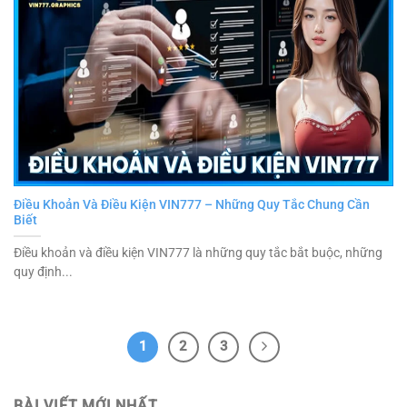
Điều Khoản Và Điều Kiện VIN777 – Những Quy Tắc Chung Cần
Biết
Điều khoản và điều kiện VIN777 là những quy tắc bắt buộc, những
quy định...
1
2
3
BÀI VIẾT MỚI NHẤT