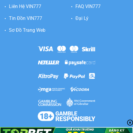
Liên Hệ VIN777
FAQ VIN777
Tin Đồn VIN777
Đại Lý
Sơ Đồ Trang Web