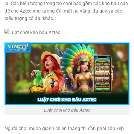
lại.Các biểu tượng trong trò chơi bao gồm các kho báu của
đế chế Aztec như tượng đá, mặt nạ vàng, đá quý và các
biểu tượng cổ đại khác.
Luật chơi kho báu Aztec
Người chơi muốn giành chiến thắng thì cần phải sắp xếp