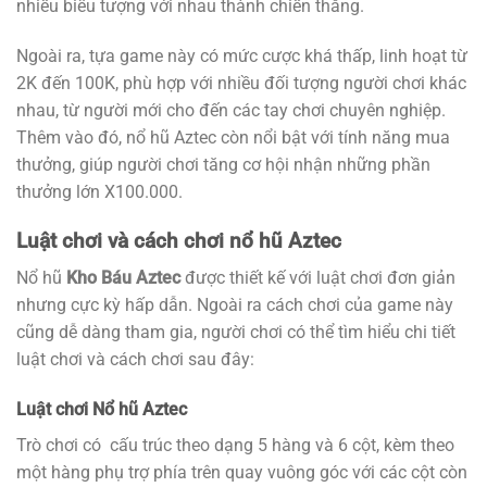
nhiều biểu tượng với nhau thành chiến thắng.
Ngoài ra, tựa game này có mức cược khá thấp, linh hoạt từ
2K đến 100K, phù hợp với nhiều đối tượng người chơi khác
nhau, từ người mới cho đến các tay chơi chuyên nghiệp.
Thêm vào đó, nổ hũ Aztec còn nổi bật với tính năng mua
thưởng, giúp người chơi tăng cơ hội nhận những phần
thưởng lớn X100.000.
Luật chơi và cách chơi nổ hũ Aztec
Nổ hũ
Kho Báu Aztec
được thiết kế với luật chơi đơn giản
nhưng cực kỳ hấp dẫn. Ngoài ra cách chơi của game này
cũng dễ dàng tham gia, người chơi có thể tìm hiểu chi tiết
luật chơi và cách chơi sau đây:
Luật chơi Nổ hũ Aztec
Trò chơi có cấu trúc theo dạng 5 hàng và 6 cột, kèm theo
một hàng phụ trợ phía trên quay vuông góc với các cột còn