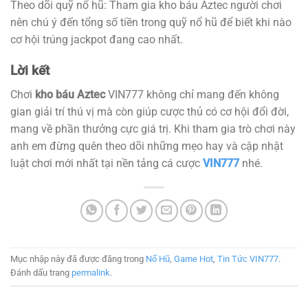
Theo dõi quỹ nổ hũ: Tham gia kho báu Aztec người chơi
nên chú ý đến tổng số tiền trong quỹ nổ hũ để biết khi nào
cơ hội trúng jackpot đang cao nhất.
Lời kết
Chơi
kho báu Aztec
VIN777 không chỉ mang đến không
gian giải trí thú vị mà còn giúp cược thủ có cơ hội đổi đời,
mang về phần thưởng cực giá trị. Khi tham gia trò chơi này
anh em đừng quên theo dõi những mẹo hay và cập nhật
luật chơi mới nhất tại nền tảng cá cược
VIN777
nhé.
Mục nhập này đã được đăng trong
Nổ Hũ
,
Game Hot
,
Tin Tức VIN777
.
Đánh dấu trang
permalink
.