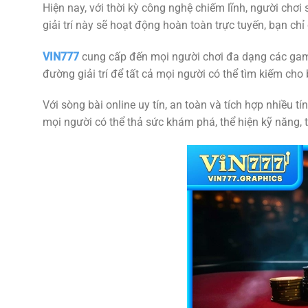
Hiện nay, với thời kỳ công nghệ chiếm lĩnh, người chơ
giải trí này sẽ hoạt động hoàn toàn trực tuyến, bạn chỉ 
VIN777
cung cấp đến mọi người chơi đa dạng các game b
đường giải trí để tất cả mọi người có thể tìm kiếm cho 
Với sòng bài online uy tín, an toàn và tích hợp nhiều 
mọi người có thể thả sức khám phá, thể hiện kỹ năng,