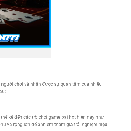
út người chơi và nhận được sự quan tâm của nhiều
au:
ó thể kể đến các trò chơi game bài hot hiện nay như
g phú và rộng lớn để anh em tham gia trải nghiệm hiệu