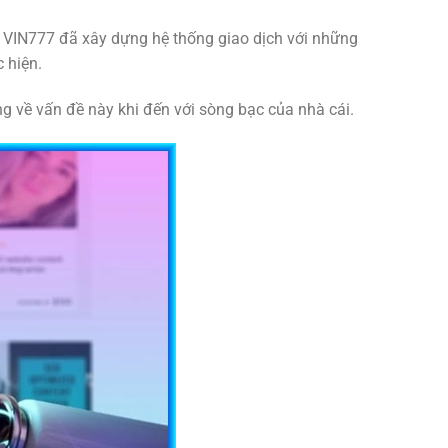
i. VIN777 đã xây dựng hệ thống giao dịch với những
c hiện.
g về vấn đề này khi đến với sòng bạc của nhà cái.