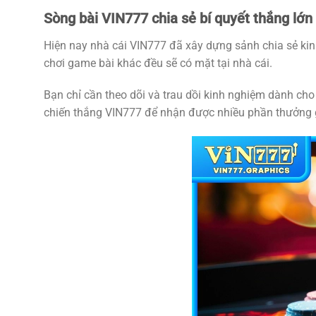
Sòng bài VIN777 chia sẻ bí quyết thắng lớn
Hiện nay nhà cái VIN777 đã xây dựng sảnh chia sẻ kin
chơi game bài khác đều sẽ có mặt tại nhà cái.
Bạn chỉ cần theo dõi và trau dồi kinh nghiệm dành cho
chiến thắng VIN777 để nhận được nhiều phần thưởng gi