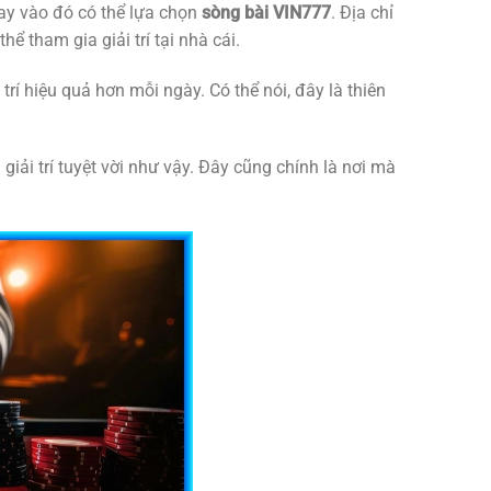
hay vào đó có thể lựa chọn
sòng bài VIN777
. Địa chỉ
hể tham gia giải trí tại nhà cái.
rí hiệu quả hơn mỗi ngày. Có thể nói, đây là thiên
giải trí tuyệt vời như vậy. Đây cũng chính là nơi mà