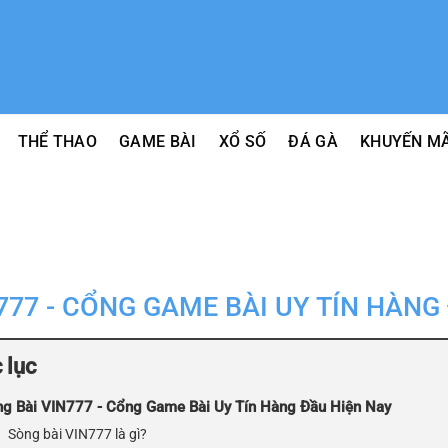
THỂ THAO
GAME BÀI
XỔ SỐ
ĐÁ GÀ
KHUYẾN M
777 - CỔNG GAME BÀI UY TÍN HÀNG
 lục
g Bài VIN777 - Cổng Game Bài Uy Tín Hàng Đầu Hiện Nay
Sòng bài VIN777 là gì?