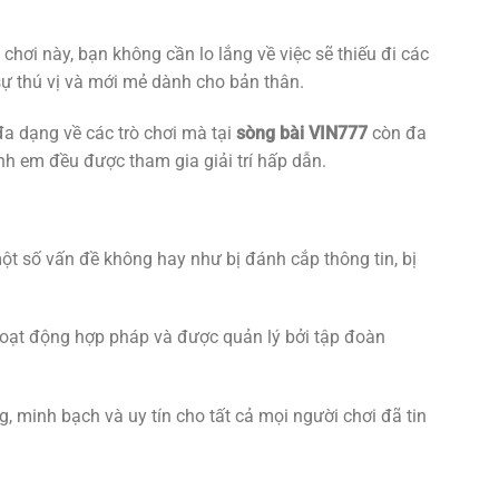
 chơi này, bạn không cần lo lắng về việc sẽ thiếu đi các
sự thú vị và mới mẻ dành cho bản thân.
đa dạng về các trò chơi mà tại
sòng bài VIN777
còn đa
nh em đều được tham gia giải trí hấp dẫn.
một số vấn đề không hay như bị đánh cắp thông tin, bị
 hoạt động hợp pháp và được quản lý bởi tập đoàn
, minh bạch và uy tín cho tất cả mọi người chơi đã tin