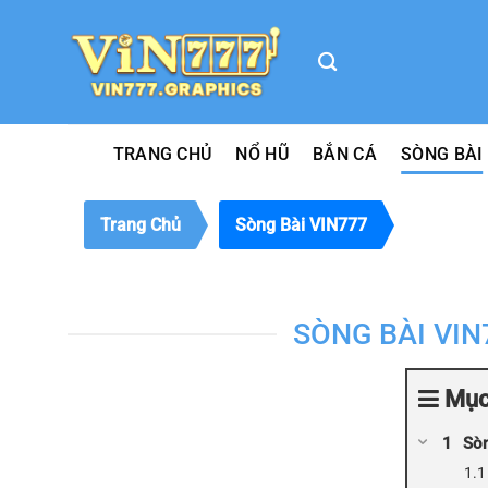
Chuyển
đến
nội
dung
TRANG CHỦ
NỔ HŨ
BẮN CÁ
SÒNG BÀI
Trang Chủ
Sòng Bài VIN777
SÒNG BÀI VIN
Mục
Sòn