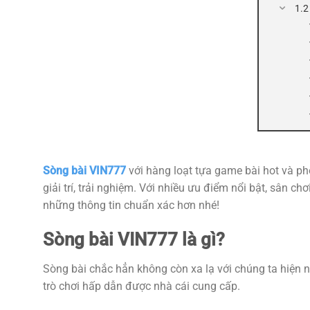
Sòng bài VIN777
với hàng loạt tựa game bài hot và ph
giải trí, trải nghiệm. Với nhiều ưu điểm nổi bật, sân c
những thông tin chuẩn xác hơn nhé!
Sòng bài VIN777 là gì?
Sòng bài chắc hẳn không còn xa lạ với chúng ta hiện n
trò chơi hấp dẫn được nhà cái cung cấp.