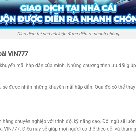
Giao dịch tại nhà cái luộn được diễn ra nhanh chóng
 bài VIN777
 khuyến mãi hấp dẫn của mình. Những chương trình ưu đãi giú
đều sẽ được nhận những khuyến mãi hấp dẫn. Qua đó có thể thấ
àng chuyên nghiệp với trình độ, kỹ năng cao. Đội ngũ sẽ luôn
a VIN777. Điều này sẽ giúp mọi người có thể theo dõi và tham gi