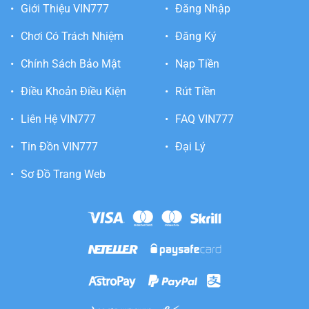
Giới Thiệu VIN777
Đăng Nhập
Chơi Có Trách Nhiệm
Đăng Ký
Chính Sách Bảo Mật
Nạp Tiền
Điều Khoản Điều Kiện
Rút Tiền
Liên Hệ VIN777
FAQ VIN777
Tin Đồn VIN777
Đại Lý
Sơ Đồ Trang Web