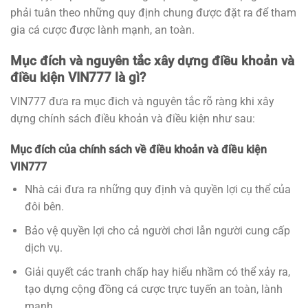
phải tuân theo những quy định chung được đặt ra để tham
gia cá cược được lành mạnh, an toàn.
Mục đích và nguyên tắc xây dựng điều khoản và
điều kiện VIN777 là gì?
VIN777 đưa ra mục đich và nguyên tắc rõ ràng khi xây
dựng chính sách điều khoản và điều kiện như sau:
Mục đích của chính sách về điều khoản và điều kiện
VIN777
Nhà cái đưa ra những quy định và quyền lợi cụ thể của
đôi bên.
Bảo vệ quyền lợi cho cả người chơi lẫn người cung cấp
dịch vụ.
Giải quyết các tranh chấp hay hiểu nhầm có thể xảy ra,
tạo dựng cộng đồng cá cược trực tuyến an toàn, lành
mạnh.