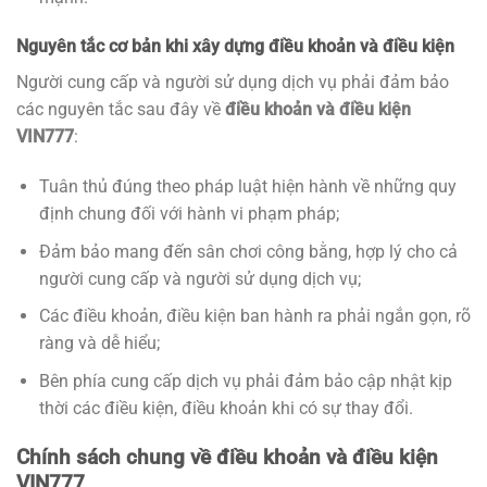
Nguyên tắc cơ bản khi xây dựng điều khoản và điều kiện
Người cung cấp và người sử dụng dịch vụ phải đảm bảo
các nguyên tắc sau đây về
điều khoản và điều kiện
VIN777
:
Tuân thủ đúng theo pháp luật hiện hành về những quy
định chung đối với hành vi phạm pháp;
Đảm bảo mang đến sân chơi công bằng, hợp lý cho cả
người cung cấp và người sử dụng dịch vụ;
Các điều khoản, điều kiện ban hành ra phải ngắn gọn, rõ
ràng và dễ hiểu;
Bên phía cung cấp dịch vụ phải đảm bảo cập nhật kịp
thời các điều kiện, điều khoản khi có sự thay đổi.
Chính sách chung về điều khoản và điều kiện
VIN777