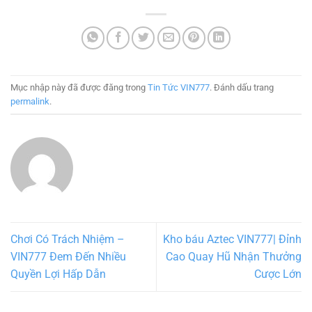
Mục nhập này đã được đăng trong
Tin Tức VIN777
. Đánh dấu trang
permalink
.
Chơi Có Trách Nhiệm –
Kho báu Aztec VIN777| Đỉnh
VIN777 Đem Đến Nhiều
Cao Quay Hũ Nhận Thưởng
Quyền Lợi Hấp Dẫn
Cược Lớn