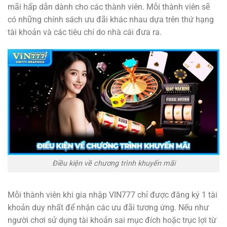
mãi hấp dẫn dành cho các thành viên. Mỗi thành viên sẽ
có những chính sách ưu đãi khác nhau dựa trên thứ hạng
tài khoản và các tiêu chí do nhà cái đưa ra.
Điều kiện về chương trình khuyến mãi
Mỗi thành viên khi gia nhập VIN777 chỉ được đăng ký 1 tài
khoản duy nhất để nhận các ưu đãi tương ứng. Nếu như
người chơi sử dụng tài khoản sai mục đích hoặc trục lợi từ