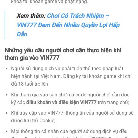
khóa tài khoản game và phạt nặng.
Xem thêm:
Chơi Có Trách Nhiệm –
VIN777 Đem Đến Nhiều Quyền Lợi Hấp
Dẫn
Những yêu cầu người chơi cần thực hiện khi
tham gia vào VIN777
Người sử dụng dịch vụ phải tuân thủ theo pháp luật
hiện hành tại Việt Nam. Đăng ký tài khoản game khi chỉ
đủ 18 tuổi trở lên
Khi tham gia vào sân chơi cá cược người chơi cần đọc
kỹ các
điều khoản và điều kiện VIN777
trên trang chủ;
Khi truy cập vào VIN777, thông tin của người sử dụng sẽ
được lưu trữ Cookie;
Mọi thông tin cá nhân của người sử dụng dịch vụ đều