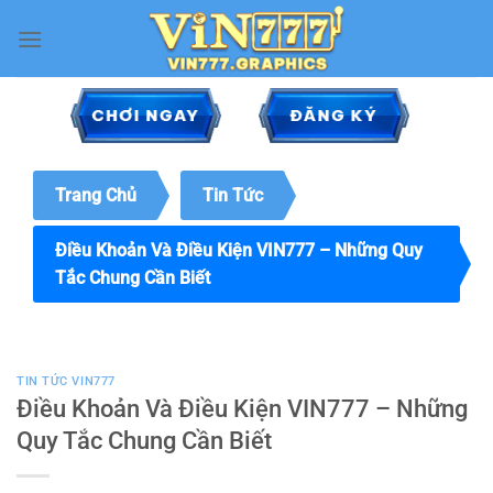
Chuyển
đến
nội
dung
Trang Chủ
Tin Tức
Điều Khoản Và Điều Kiện VIN777 – Những Quy
Tắc Chung Cần Biết
TIN TỨC VIN777
Điều Khoản Và Điều Kiện VIN777 – Những
Quy Tắc Chung Cần Biết