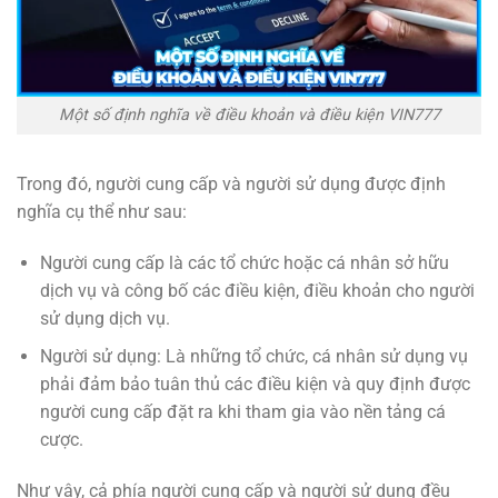
Một số định nghĩa về điều khoản và điều kiện VIN777
Trong đó, người cung cấp và người sử dụng được định
nghĩa cụ thể như sau:
Người cung cấp là các tổ chức hoặc cá nhân sở hữu
dịch vụ và công bố các điều kiện, điều khoản cho người
sử dụng dịch vụ.
Người sử dụng: Là những tổ chức, cá nhân sử dụng vụ
phải đảm bảo tuân thủ các điều kiện và quy định được
người cung cấp đặt ra khi tham gia vào nền tảng cá
cược.
Như vậy, cả phía người cung cấp và người sử dụng đều