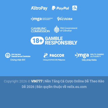
Copyright 2026 ©
VIN777
| Nền Tảng Cá Cược Online Dễ Theo Kèo
Dễ 2026 | Bản quyền thuộc về velix.eu.com