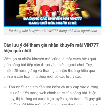
Đa dạng các khuyến mãi VIN777 đang chờ đón người chơi
Các lưu ý để tham gia nhận khuyến mãi VIN777
hiệu quả nhất
Việc tạo ra nhiều khuyến mãi cũng là một cách hiệu quả
giúp sòng bài tiếp cận được với nhiều người chơi. Tuy
nhiên để hưởng ứng và tham gia nhận thưởng hiệu quả
anh em cần tuân thủ theo một số các lưu ý sau:
Thứ nhất, anh em cần tìm kiếm và truy cập vào đường
link dẫn đến trang web chính thức của sòng bài. Hiện
nay, thị trường cá cược trực tuyến cạnh tranh rất gay gắt
và đã xuất hiện một số địa chỉ mạo danh nên anh em