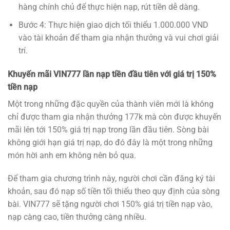
hàng chính chủ để thực hiện nạp, rút tiền dễ dàng.
Bước 4: Thực hiện giao dịch tối thiểu 1.000.000 VND
vào tài khoản để tham gia nhận thưởng và vui chơi giải
trí.
Khuyến mãi VIN777 lần nạp tiền đầu tiên với giá trị 150%
tiền nạp
Một trong những đặc quyền của thành viên mới là không
chỉ được tham gia nhận thưởng 177k mà còn được khuyến
mãi lên tới 150% giá trị nạp trong lần đầu tiên. Sòng bài
không giới hạn giá trị nạp, do đó đây là một trong những
món hời anh em không nên bỏ qua.
Để tham gia chương trình này, người chơi cần đăng ký tài
khoản, sau đó nạp số tiền tối thiểu theo quy định của sòng
bài. VIN777 sẽ tặng người chơi 150% giá trị tiền nạp vào,
nạp càng cao, tiền thưởng càng nhiều.