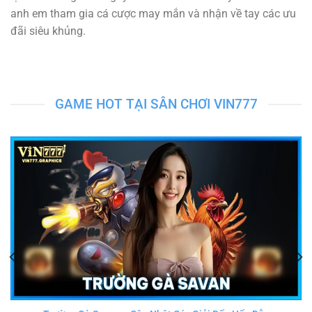
anh em tham gia cá cược may mắn và nhận về tay các ưu
đãi siêu khủng.
GAME HOT TẠI SÂN CHƠI VIN777