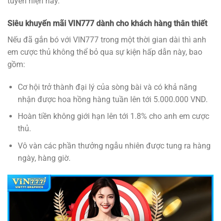
tuyến hiện nay.
Siêu khuyến mãi VIN777 dành cho khách hàng thân thiết
Nếu đã gắn bó với VIN777 trong một thời gian dài thì anh
em cược thủ không thể bỏ qua sự kiện hấp dẫn này, bao
gồm:
Cơ hội trở thành đại lý của sòng bài và có khả năng
nhận được hoa hồng hàng tuần lên tới 5.000.000 VND.
Hoàn tiền không giới hạn lên tới 1.8% cho anh em cược
thủ.
Vô vàn các phần thưởng ngẫu nhiên được tung ra hàng
ngày, hàng giờ.