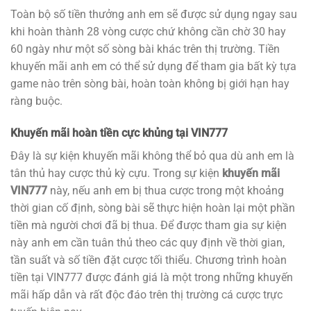
Toàn bộ số tiền thưởng anh em sẽ được sử dụng ngay sau
khi hoàn thành 28 vòng cược chứ không cần chờ 30 hay
60 ngày như một số sòng bài khác trên thị trường. Tiền
khuyến mãi anh em có thể sử dụng để tham gia bất kỳ tựa
game nào trên sòng bài, hoàn toàn không bị giới hạn hay
ràng buộc.
Khuyến mãi hoàn tiền cực khủng tại VIN777
Đây là sự kiện khuyến mãi không thể bỏ qua dù anh em là
tân thủ hay cược thủ kỳ cựu. Trong sự kiện
khuyến mãi
VIN777
này, nếu anh em bị thua cược trong một khoảng
thời gian cố định, sòng bài sẽ thực hiện hoàn lại một phần
tiền mà người chơi đã bị thua. Để được tham gia sự kiện
này anh em cần tuân thủ theo các quy định về thời gian,
tần suất và số tiền đặt cược tối thiểu. Chương trình hoàn
tiền tại VIN777 được đánh giá là một trong những khuyến
mãi hấp dẫn và rất độc đáo trên thị trường cá cược trực