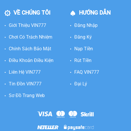
VỀ CHÚNG TÔI
HƯỚNG DẪN
Giới Thiệu VIN777
Đăng Nhập
Chơi Có Trách Nhiệm
Đăng Ký
Chính Sách Bảo Mật
Nạp Tiền
Điều Khoản Điều Kiện
Rút Tiền
Liên Hệ VIN777
FAQ VIN777
Tin Đồn VIN777
Đại Lý
Sơ Đồ Trang Web