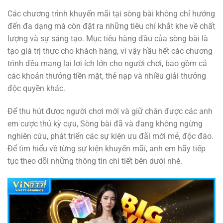
Các chương trình khuyến mãi tại sòng bài không chỉ hướng
đến đa dạng mà còn đặt ra những tiêu chí khắt khe về chất
lượng và sự sáng tạo. Mục tiêu hàng đầu của sòng bài là
tạo giá trị thực cho khách hàng, vì vậy hầu hết các chương
trình đều mang lại lợi ích lớn cho người chơi, bao gồm cả
các khoản thưởng tiền mặt, thẻ nạp và nhiều giải thưởng
độc quyền khác.
Để thu hút được người chơi mới và giữ chân được các anh
em cược thủ kỳ cựu, Sòng bài đã và đang không ngừng
nghiên cứu, phát triển các sự kiện ưu đãi mới mẻ, độc đáo.
Để tìm hiểu về từng sự kiện khuyến mãi, anh em hãy tiếp
tục theo dõi những thông tin chi tiết bên dưới nhé.