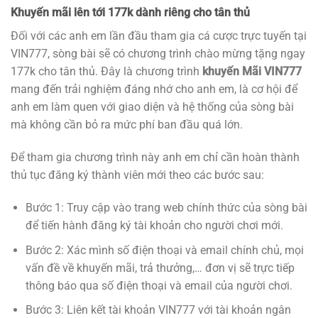
Khuyến mãi lên tới 177k dành riêng cho tân thủ
Đối với các anh em lần đầu tham gia cá cược trực tuyến tại
VIN777, sòng bài sẽ có chương trình chào mừng tặng ngay
177k cho tân thủ. Đây là chương trình
khuyến Mãi VIN777
mang đến trải nghiệm đáng nhớ cho anh em, là cơ hội để
anh em làm quen với giao diện và hệ thống của sòng bài
mà không cần bỏ ra mức phí ban đầu quá lớn.
Để tham gia chương trình này anh em chỉ cần hoàn thành
thủ tục đăng ký thành viên mới theo các bước sau:
Bước 1: Truy cập vào trang web chính thức của sòng bài
để tiến hành đăng ký tài khoản cho người chơi mới.
Bước 2: Xác mình số điện thoại và email chính chủ, mọi
vấn đề về khuyến mãi, trả thưởng,… đơn vị sẽ trực tiếp
thông báo qua số điện thoại và email của người chơi.
Bước 3: Liên kết tài khoản VIN777 với tài khoản ngân