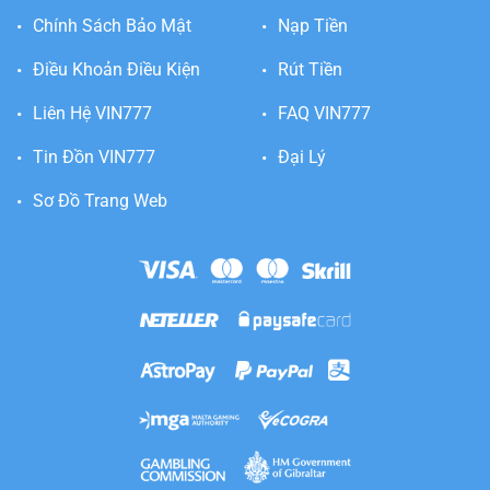
Chơi Có Trách Nhiệm
Đăng Ký
Chính Sách Bảo Mật
Nạp Tiền
Điều Khoản Điều Kiện
Rút Tiền
Liên Hệ VIN777
FAQ VIN777
Tin Đồn VIN777
Đại Lý
Sơ Đồ Trang Web