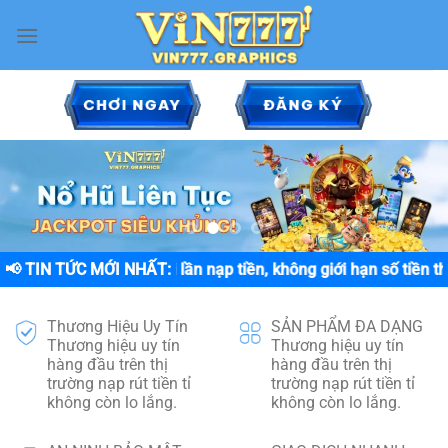
Chuyển
đến
nội
dung
 thưởng 5% cho mỗi lần nạp tiền, không giới hạn số tiền thưởn
📢 TIN TỨC MỚI NHẤT:
Thương Hiệu Uy Tín
SẢN PHẨM ĐA DẠNG
Thương hiệu uy tín
Thương hiệu uy tín
hàng đầu trên thị
hàng đầu trên thị
trường nạp rút tiền tỉ
trường nạp rút tiền tỉ
không còn lo lắng.
không còn lo lắng.