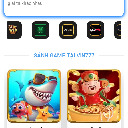
giải trí khác nhau.
SẢNH GAME TẠI VIN777