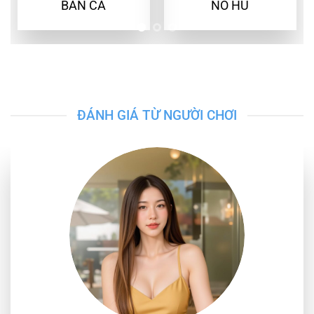
SÒNG BÀI
GAME BÀI
ĐÁNH GIÁ TỪ NGƯỜI CHƠI