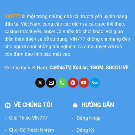
VIN777
là một trong những nhà cái trực tuyến uy tín hàng
đầu tại Việt Nam, cung cấp các dịch vụ cá cược thể thao,
casino trực tuyến, poker và nhiều trò chơi khác. Với giao
diện thân thiện và dễ sử dụng, VIN777 không chỉ mang đến
cho người chơi những trải nghiệm cá cược tuyệt vời mà
còn đảm bảo tính bảo mật cao.
Đối tác tại Việt Nam:
CaKhiaTV
,
XoiLac
,
1GOM
,
SOCOLIVE
VỀ CHÚNG TÔI
HƯỚNG DẪN
Giới Thiệu VIN777
Đăng Nhập